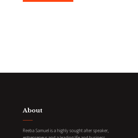
About
Reeba Samuel is a highly sought after speaker,
entrepreneur and a leading life and business